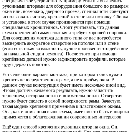
специфическое устройство. К примеру, если вы обзавелись
рулонными шторами для оборудования большого по размерам
окна или, возможно, дверного проёма, специалисты советуют
использовать систему креплений к стене или потолку. Сборка
и установка в этом случае производится при помощи
специальных кронштейнов. Стоит учитывать, что данная
схема креплений самая сложная и требует хорошей сноровки.
Для совершения монтажа данного типа от вас потребуется
высверлить аккуратное отверстие на потолке или в стене
(если есть такая возможность, лучше произвести это действие
на начальной стадии ремонта). После этого при помощи
крепёжных деталей нужно зафиксировать профили, которые
будут держать полотно.
Есть ещё один вариант монтажа, при котором ткань нужно
крепить непосредственно к раме, а не к проёму окна. В
данном случае конструкция будет иметь несколько иной вид.
Чтобы достичь желаемого результата, нужно запастить
терпением, осторожностью и внимательностью. Отверстия
нужно будет сделать в самой поверхности рамы. Зачастую,
такая модель крепления применима к пластиковым окнам.
Она, как и описанная выше схема, имеет место быть и широко
применяется в облагораживании современных интерьеров.
Ещё один способ крепления рулонных штор на окна. Он,