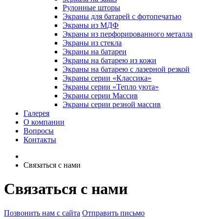
Рулонные шторы
Экраны для батарей с фотопечатью
Экраны из МДФ
Экраны из перфорированного металла
Экраны из стекла
Экраны на батареи
Экраны на батарею из кожи
Экраны на батарею с лазерной резкой
Экраны серии «Классика»
Экраны серии «Тепло уюта»
Экраны серии Массив
Экраны серии резной массив
Галерея
О компании
Вопросы
Контакты
Связаться с нами
Связаться с нами
Позвонить нам с сайта
Отправить письмо