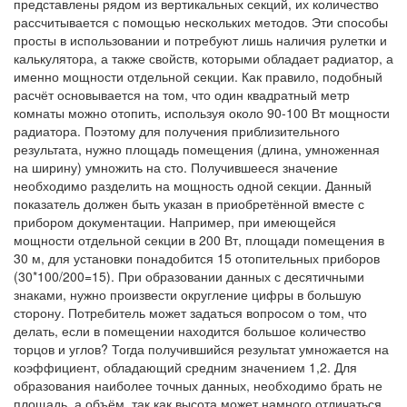
представлены рядом из вертикальных секций, их количество
рассчитывается с помощью нескольких методов. Эти способы
просты в использовании и потребуют лишь наличия рулетки и
калькулятора, а также свойств, которыми обладает радиатор, а
именно мощности отдельной секции. Как правило, подобный
расчёт основывается на том, что один квадратный метр
комнаты можно отопить, используя около 90-100 Вт мощности
радиатора. Поэтому для получения приблизительного
результата, нужно площадь помещения (длина, умноженная
на ширину) умножить на сто. Получившееся значение
необходимо разделить на мощность одной секции. Данный
показатель должен быть указан в приобретённой вместе с
прибором документации. Например, при имеющейся
мощности отдельной секции в 200 Вт, площади помещения в
30 м, для установки понадобится 15 отопительных приборов
(30*100/200=15). При образовании данных с десятичными
знаками, нужно произвести округление цифры в большую
сторону. Потребитель может задаться вопросом о том, что
делать, если в помещении находится большое количество
торцов и углов? Тогда получившийся результат умножается на
коэффициент, обладающий средним значением 1,2. Для
образования наиболее точных данных, необходимо брать не
площадь, а объём, так как высота может намного отличаться.