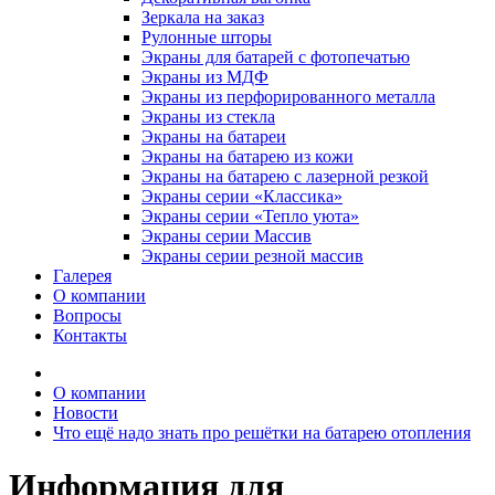
Зеркала на заказ
Рулонные шторы
Экраны для батарей с фотопечатью
Экраны из МДФ
Экраны из перфорированного металла
Экраны из стекла
Экраны на батареи
Экраны на батарею из кожи
Экраны на батарею с лазерной резкой
Экраны серии «Классика»
Экраны серии «Тепло уюта»
Экраны серии Массив
Экраны серии резной массив
Галерея
О компании
Вопросы
Контакты
О компании
Новости
Что ещё надо знать про решётки на батарею отопления
Информация для