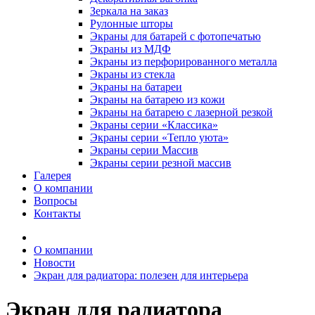
Зеркала на заказ
Рулонные шторы
Экраны для батарей с фотопечатью
Экраны из МДФ
Экраны из перфорированного металла
Экраны из стекла
Экраны на батареи
Экраны на батарею из кожи
Экраны на батарею с лазерной резкой
Экраны серии «Классика»
Экраны серии «Тепло уюта»
Экраны серии Массив
Экраны серии резной массив
Галерея
О компании
Вопросы
Контакты
О компании
Новости
Экран для радиатора: полезен для интерьера
Экран для радиатора